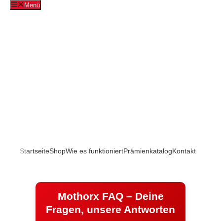
Zum
Menü
Inhalt
springen
Startseite
Shop
Wie es funktioniert
Prämienkatalog
Kontakt
Mothorx FAQ – Deine
Fragen, unsere Antworten