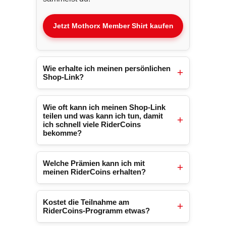
Jetzt Mothorx Member Shirt kaufen
Wie erhalte ich meinen persönlichen
Shop-Link?
Deinen persönlichen Shop-Link
Wie oft kann ich meinen Shop-Link
erhältst du automatisch nach dem
teilen und was kann ich tun, damit
Kauf des Mothorx Member Shirts.
ich schnell viele RiderCoins
bekomme?
Dieses Shirt ist dein Eintritt in unser
Belohnungssystem. Sobald du das
Du kannst deinen persönlichen
Shirt bestellt hast, wird dir dein
Welche Prämien kann ich mit
Mothorx Shop-Link so oft teilen, wie
persönlicher Affiliate-Link in deinem
meinen RiderCoins erhalten?
Du möchtest. Mindestens einmal
Kontobereich zur Verfügung gestellt,
täglich solltest Du ihn teilen. Aber je
Unser Prämienkatalog bietet eine
den du mit deinen Freunden und in
öfter Du den Link teilst, desto mehr
Kostet die Teilnahme am
große Auswahl an hochwertigen
sozialen Medien teilen kannst.
RiderCoins-Programm etwas?
RiderCoins verdienst Du und desto
Produkten für dich und dein Moped.