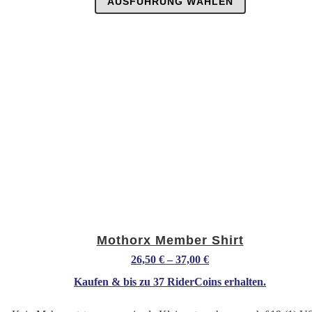
Dieses
AUSFÜHRUNG WÄHLEN
Produkt
weist
mehrere
Varianten
auf.
Die
Optionen
können
auf
der
Produktseite
gewählt
werden
Mothorx Member Shirt
26,50
€
–
37,00
€
Kaufen & bis zu
37 RiderCoins
erhalten.