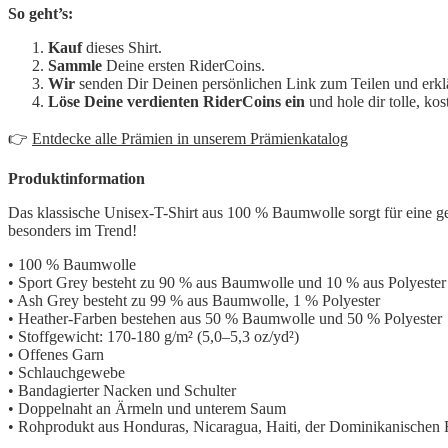
So geht’s:
Kauf
dieses Shirt.
Sammle
Deine ersten RiderCoins.
Wir
senden Dir Deinen persönlichen Link zum Teilen und erkl
Löse Deine verdienten RiderCoins ein
und hole dir tolle, k
👉
Entdecke alle Prämien in unserem Prämienkatalog
Produktinformation
Das klassische Unisex-T-Shirt aus 100 % Baumwolle sorgt für eine gera
besonders im Trend!
• 100 % Baumwolle
• Sport Grey besteht zu 90 % aus Baumwolle und 10 % aus Polyester
• Ash Grey besteht zu 99 % aus Baumwolle, 1 % Polyester
• Heather-Farben bestehen aus 50 % Baumwolle und 50 % Polyester
• Stoffgewicht: 170-180 g/m² (5,0–5,3 oz/yd²)
• Offenes Garn
• Schlauchgewebe
• Bandagierter Nacken und Schulter
• Doppelnaht an Ärmeln und unterem Saum
• Rohprodukt aus Honduras, Nicaragua, Haiti, der Dominikanischen