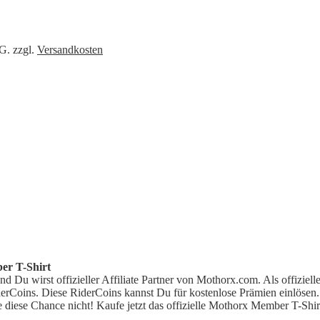
tG.
zzgl.
Versandkosten
r T-Shirt
und Du wirst offizieller Affiliate Partner von Mothorx.com. Als offiziel
erCoins. Diese RiderCoins kannst Du für kostenlose Prämien einlösen.
 diese Chance nicht! Kaufe jetzt das offizielle Mothorx Member T-Shirt