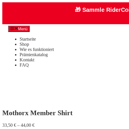
🎁
Sammle RiderCoi
Zum
Menü
Inhalt
springen
Startseite
Shop
Wie es funktioniert
Prämienkatalog
Kontakt
FAQ
Mothorx Member Shirt
33,50
€
–
44,00
€