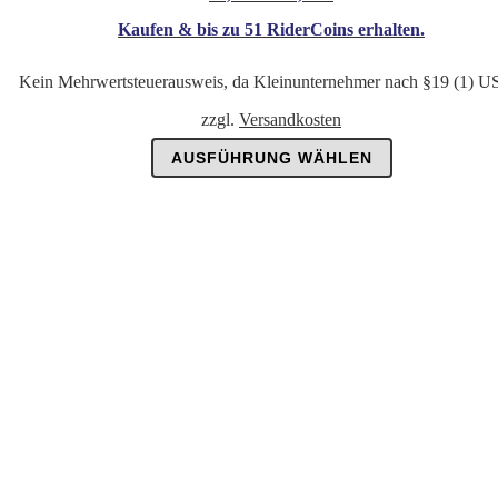
Kaufen & bis zu
51 RiderCoins
erhalten.
Kein Mehrwertsteuerausweis, da Kleinunternehmer nach §19 (1) U
zzgl.
Versandkosten
Dieses
AUSFÜHRUNG WÄHLEN
Produkt
weist
mehrere
Varianten
auf.
Die
Optionen
können
auf
der
Produktseite
gewählt
werden