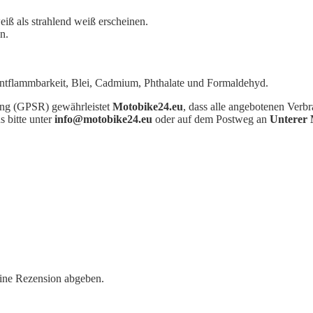
iß als strahlend weiß erscheinen.
n.
Entflammbarkeit, Blei, Cadmium, Phthalate und Formaldehyd.
ung (GPSR) gewährleistet
Motobike24.eu
, dass alle angebotenen Verb
s bitte unter
info@motobike24.eu
oder auf dem Postweg an
Unterer 
eine Rezension abgeben.