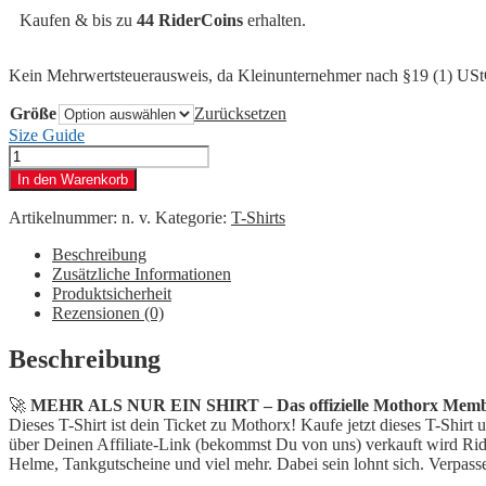
Kaufen & bis zu
44 RiderCoins
erhalten.
Kein Mehrwertsteuerausweis, da Kleinunternehmer nach §19 (1) US
Größe
Zurücksetzen
Size Guide
Mothorx
Member
In den Warenkorb
Shirt
Menge
Artikelnummer:
n. v.
Kategorie:
T-Shirts
Beschreibung
Zusätzliche Informationen
Produktsicherheit
Rezensionen (0)
Beschreibung
🚀
MEHR ALS NUR EIN SHIRT – Das offizielle Mothorx Membe
Dieses T-Shirt ist dein Ticket zu Mothorx! Kaufe jetzt dieses T-Shirt 
über Deinen Affiliate-Link (bekommst Du von uns) verkauft wird Rid
Helme, Tankgutscheine und viel mehr. Dabei sein lohnt sich. Verpasse