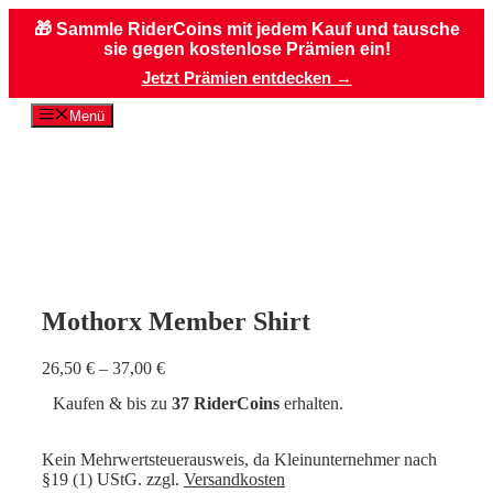
🎁
Sammle RiderCoins mit jedem Kauf
und tausche
sie gegen kostenlose Prämien ein!
Jetzt Prämien entdecken →
Zum
Menü
Inhalt
springen
Mothorx Member Shirt
26,50
€
–
37,00
€
Kaufen & bis zu
37 RiderCoins
erhalten.
Kein Mehrwertsteuerausweis, da Kleinunternehmer nach
§19 (1) UStG.
zzgl.
Versandkosten