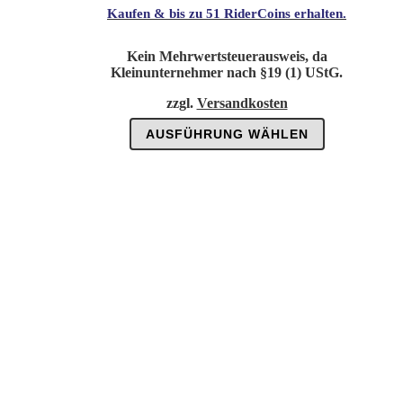
Kaufen & bis zu
51 RiderCoins
erhalten.
Kein Mehrwertsteuerausweis, da
Kleinunternehmer nach §19 (1) UStG.
zzgl.
Versandkosten
Dieses
AUSFÜHRUNG WÄHLEN
Produkt
weist
mehrere
Varianten
auf.
Die
Optionen
können
auf
der
Produktseite
gewählt
werden