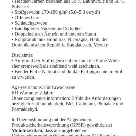
• Heather-Farben bestehen aus 50 % Baumwolle und 50 %
Polyester
• Stoffgewicht: 170-180 g/m² (5,0–5,3 oz/yd²)
• Offenes Garn
• Schlauchgewebe
• Bandagierter Nacken und Schulter
• Doppelnaht an Ärmeln und unterem Saum
• Rohprodukt aus Honduras, Nicaragua, Haiti, der
Dominikanischen Republik, Bangladesch, Mexiko
Disclaimer:
• Aufgrund der Stoffeigenschaften kann die Farbe White
eher cremeweiß als strahlend weiß erscheinen.
• Bei der Farbe Natural sind dunkle Farbpigmente im Stoff
zu erwarten.
Age restrictions: Für Erwachsene
EU Warranty: 2 Jahre
Other compliance information: Erfüllt die Anforderungen
bezüglich Entflammbarkeit, Blei, Cadmium, Phthalate und
Formaldehyd.
In Übereinstimmung mit der Allgemeinen
Produktsicherheitsverordnung (GPSR) gewährleistet
Motobike24.eu
, dass alle angebotenen
Verbraucherprodukte sicher sind und den EU-Standards