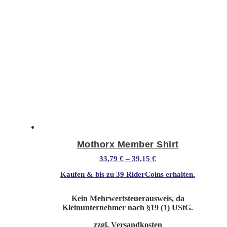
Die
Optionen
können
auf
der
Produktseite
gewählt
werden
Mothorx Member Shirt
33,79
€
–
39,15
€
Kaufen & bis zu
39 RiderCoins
erhalten.
Kein Mehrwertsteuerausweis, da
Kleinunternehmer nach §19 (1) UStG.
zzgl.
Versandkosten