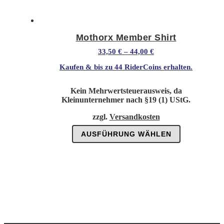
Mothorx Member Shirt
33,50
€
–
44,00
€
Kaufen & bis zu
44 RiderCoins
erhalten.
Kein Mehrwertsteuerausweis, da
Kleinunternehmer nach §19 (1) UStG.
zzgl.
Versandkosten
Dieses
AUSFÜHRUNG WÄHLEN
Produkt
weist
mehrere
Varianten
auf.
Die
Optionen
können
auf
der