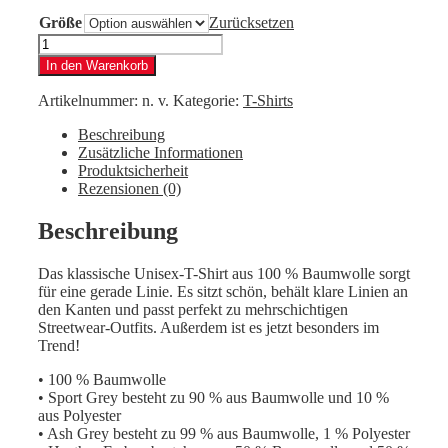
Größe
Zurücksetzen
Mothorx
Member
In den Warenkorb
Shirt
Menge
Artikelnummer:
n. v.
Kategorie:
T-Shirts
Beschreibung
Zusätzliche Informationen
Produktsicherheit
Rezensionen (0)
Beschreibung
Das klassische Unisex-T-Shirt aus 100 % Baumwolle sorgt
für eine gerade Linie. Es sitzt schön, behält klare Linien an
den Kanten und passt perfekt zu mehrschichtigen
Streetwear-Outfits. Außerdem ist es jetzt besonders im
Trend!
• 100 % Baumwolle
• Sport Grey besteht zu 90 % aus Baumwolle und 10 %
aus Polyester
• Ash Grey besteht zu 99 % aus Baumwolle, 1 % Polyester