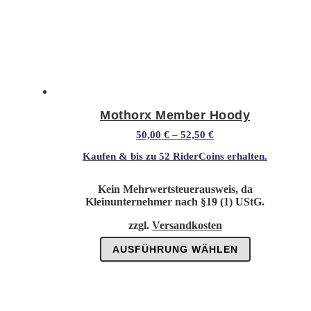
Mothorx Member Hoody
50,00
€
–
52,50
€
Kaufen & bis zu
52 RiderCoins
erhalten.
Kein Mehrwertsteuerausweis, da
Kleinunternehmer nach §19 (1) UStG.
zzgl.
Versandkosten
Dieses
AUSFÜHRUNG WÄHLEN
Produkt
weist
mehrere
Varianten
auf.