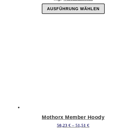
Dieses
AUSFÜHRUNG WÄHLEN
Produkt
weist
mehrere
Varianten
auf.
Die
Optionen
können
auf
der
Produktseite
gewählt
werden
Mothorx Member Hoody
50,23
€
–
51,51
€